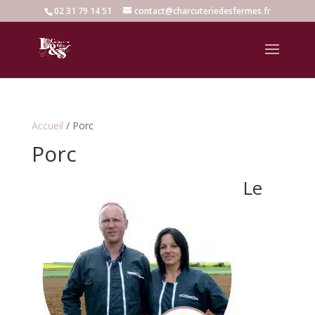
02 31 79 14 51
contact@charcuteriedesfermes.fr
Accueil
/ Porc
Porc
Le