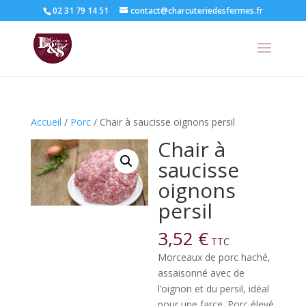
02 31 79 14 51
contact@charcuteriedesfermes.fr
Accueil
/
Porc
/ Chair à saucisse oignons persil
Chair à
saucisse
oignons
persil
3,52
€
TTC
Morceaux de porc haché,
assaisonné avec de
l’oignon et du persil, idéal
pour une farce. Porc élevé