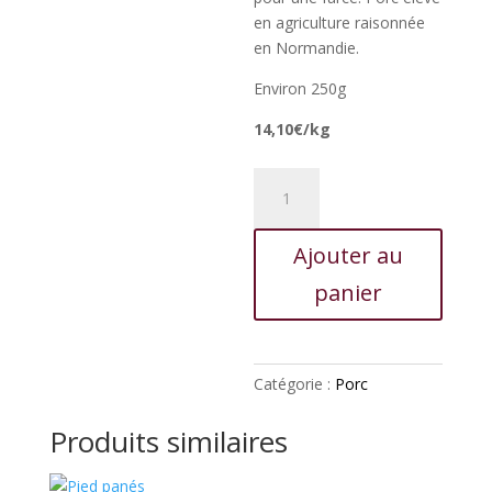
en agriculture raisonnée
en Normandie.
Environ 250g
14,10€/kg
quantité
de
Chair
Ajouter au
à
saucisse
panier
oignons
persil
Catégorie :
Porc
Produits similaires