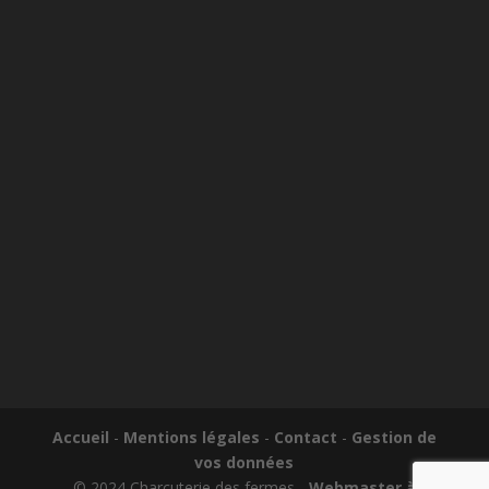
Accueil
-
Mentions légales
-
Contact
-
Gestion de
vos données
© 2024 Charcuterie des fermes -
Webmaster à