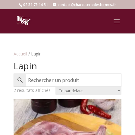
02 31 79 14 51
contact@charcuteriedesfermes.fr
Accueil
/ Lapin
Lapin
2 résultats affichés