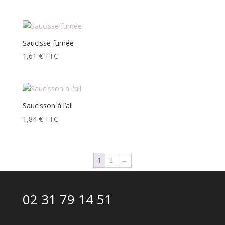
Saucisse fumée
1,61
€
TTC
Saucisson à l’ail
1,84
€
TTC
1
2
→
02 31 79 14 51