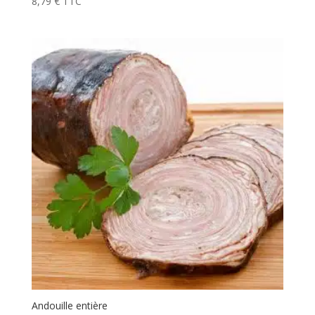
8,79
€
TTC
Andouille entière