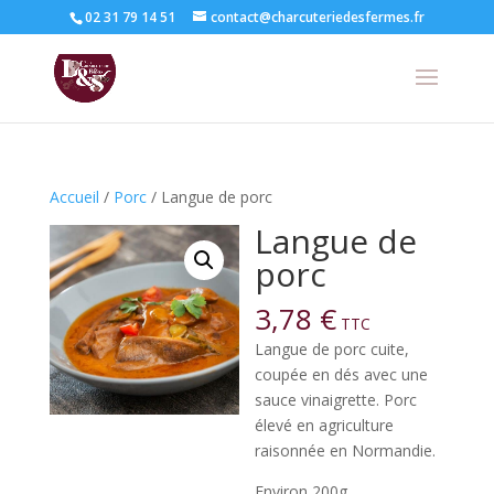
02 31 79 14 51
contact@charcuteriedesfermes.fr
Accueil
/
Porc
/ Langue de porc
Langue de
porc
3,78
€
TTC
Langue de porc cuite,
coupée en dés avec une
sauce vinaigrette. Porc
élevé en agriculture
raisonnée en Normandie.
Environ 200g