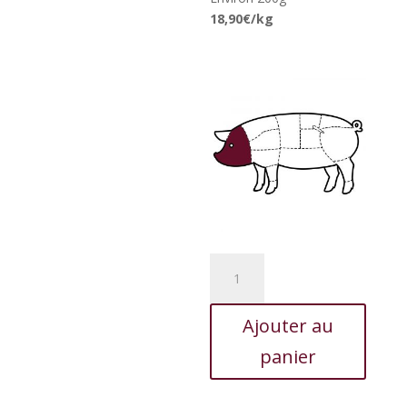
18,90€/kg
quantité
de
Langue
Ajouter au
de
porc
panier