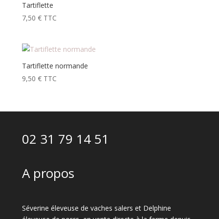
Tartiflette
7,50
€
TTC
Tartiflette normande
9,50
€
TTC
02 31 79 14 51
A propos
Séverine éleveuse de vaches salers et Delphine