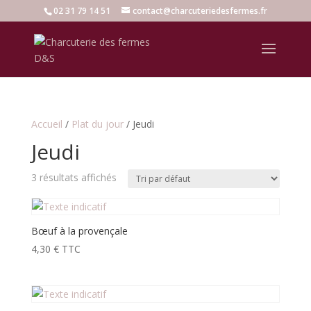
02 31 79 14 51
contact@charcuteriedesfermes.fr
Accueil
/
Plat du jour
/ Jeudi
Jeudi
3 résultats affichés
Bœuf à la provençale
4,30
€
TTC