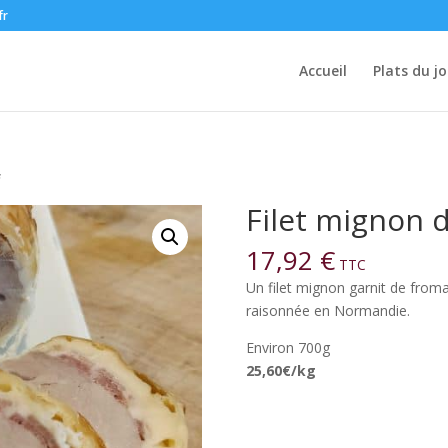
fr
Accueil
Plats du jo
f
Filet mignon d
17,92
€
TTC
Un filet mignon garnit de froma
raisonnée en Normandie.
Environ 700g
25,60€/kg