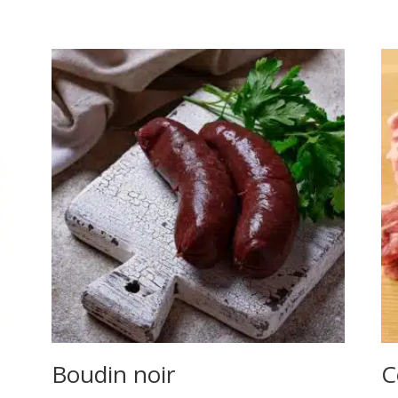
façon
orloff
Boudin noir
C