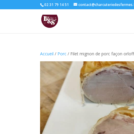
02 31 79 14 51
contact@charcuteriedesfermes.
Accueil
/
Porc
/ Filet mignon de porc façon orlof