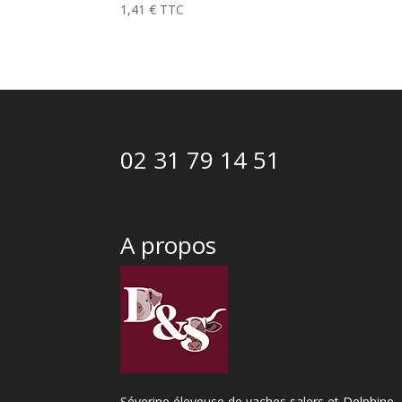
1,41
€
TTC
02 31 79 14 51
A propos
Séverine éleveuse de vaches salers et Delphine