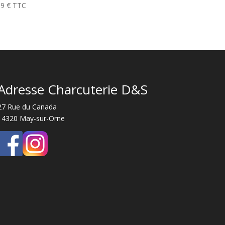
89
€
TTC
Adresse Charcuterie D&S
27 Rue du Canada
14320 May-sur-Orne