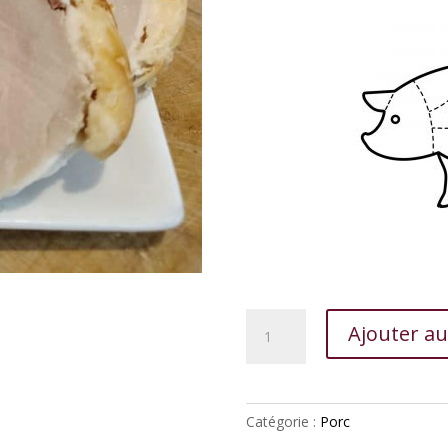
quantité
Ajouter au
de
Filet
mignon
de
Catégorie :
Porc
porc