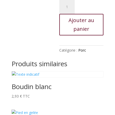
quantité
de
Palette
Ajouter au
de
porc
panier
demi-
sel
Catégorie :
Porc
Produits similaires
Boudin blanc
2,93
€
TTC