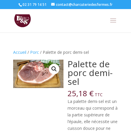
02 31 79 14 51
contact@charcuteriedesfermes.fr
Accueil
/
Porc
/ Palette de porc demi-sel
Palette de
porc demi-
sel
25,18
€
TTC
La palette demi-sel est un
morceau qui correspond à
la partie supérieure de
l’épaule, elle nécessite une
cuisson douce pour ne