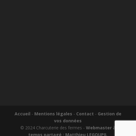
Accueil
-
Mentions légales
-
Contact
-
Gestion de
vos données
© 2024 Charcuterie des fermes -
Webmaster à
temps partagé : Matthieu LEGOUPIL