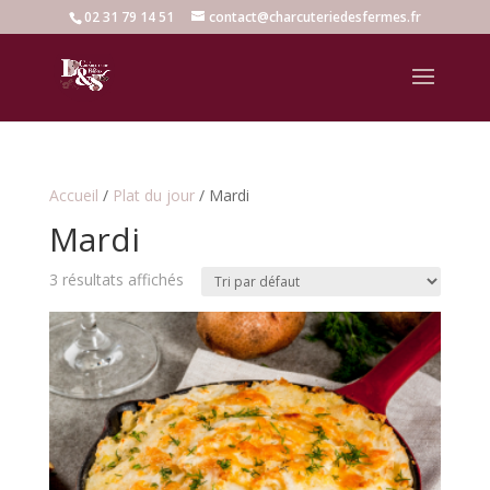
02 31 79 14 51
contact@charcuteriedesfermes.fr
Accueil
/
Plat du jour
/ Mardi
Mardi
3 résultats affichés