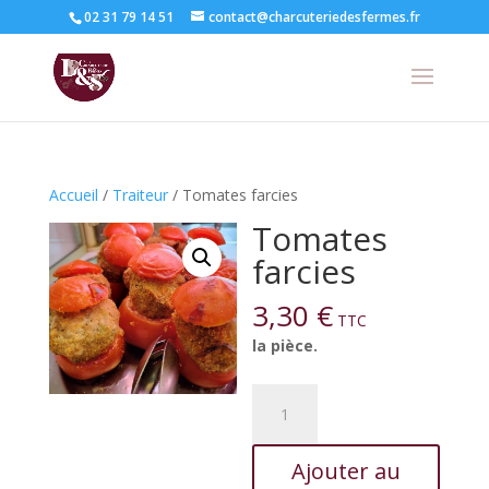
02 31 79 14 51
contact@charcuteriedesfermes.fr
Accueil
/
Traiteur
/ Tomates farcies
Tomates
farcies
3,30
€
TTC
la pièce.
quantité
de
Tomates
Ajouter au
farcies