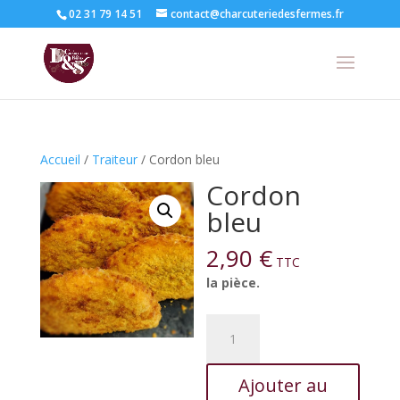
02 31 79 14 51
contact@charcuteriedesfermes.fr
Accueil
/
Traiteur
/ Cordon bleu
Cordon
bleu
2,90
€
TTC
la pièce.
quantité
de
Cordon
Ajouter au
bleu