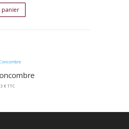
 panier
oncombre
13
€
TTC