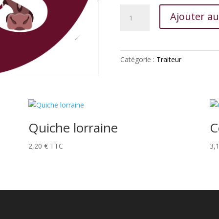
quantité
Ajouter au
de
Teurgoule
Catégorie :
Traiteur
Quiche lorraine
C
2,20
€
TTC
3,