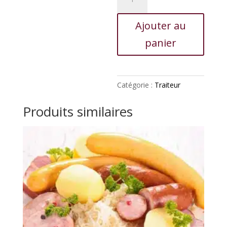
de
Ecrevisse
Ajouter au
en
marinade
panier
Catégorie :
Traiteur
Produits similaires