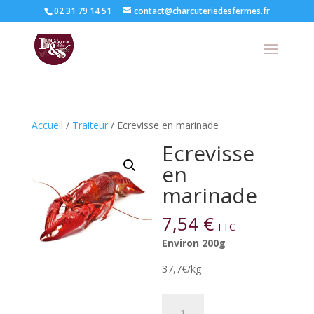
02 31 79 14 51
contact@charcuteriedesfermes.fr
Accueil
/
Traiteur
/ Ecrevisse en marinade
Ecrevisse
en
marinade
7,54
€
TTC
Environ 200g
37,7€/kg
quantité