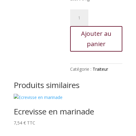
quantité
de
Langue
Ajouter au
sauce
piquante
panier
Catégorie :
Traiteur
Produits similaires
Ecrevisse en marinade
7,54
€
TTC