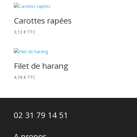
Carottes rapées
3,13
€
TTC
Filet de harang
4,74
€
TTC
02 31 79 14 51
A propos