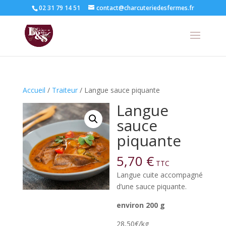
02 31 79 14 51
contact@charcuteriedesfermes.fr
Accueil
/
Traiteur
/ Langue sauce piquante
Langue
sauce
piquante
5,70
€
TTC
Langue cuite accompagné
d’une sauce piquante.
environ 200 g
28,50€/kg