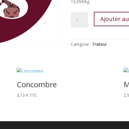
13,95€/kg
quantité
Ajouter au
de
Tête
roulée
Catégorie :
Traiteur
Concombre
M
3,13
€
TTC
2,