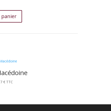
 panier
acédoine
57
€
TTC