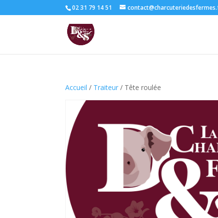
02 31 79 14 51
contact@charcuteriedesfermes.
Accueil
/
Traiteur
/ Tête roulée