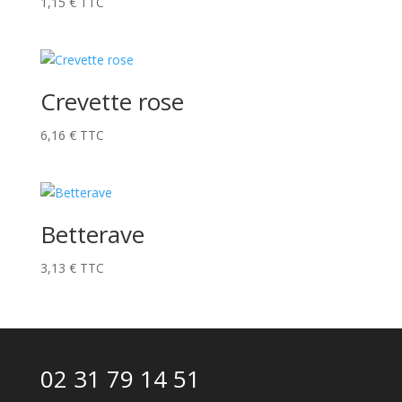
1,15
€
TTC
Crevette rose
6,16
€
TTC
Betterave
3,13
€
TTC
02 31 79 14 51