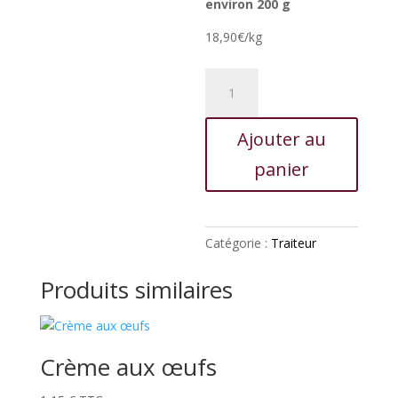
environ 200 g
18,90€/kg
quantité
de
Champignons
Ajouter au
à
la
panier
grecque
Catégorie :
Traiteur
Produits similaires
Crème aux œufs