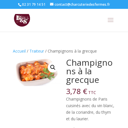
02 31 79 14 51
contact@charcuteriedesfermes.fr
Accueil
/
Traiteur
/ Champignons à la grecque
Champigno
ns à la
grecque
3,78
€
TTC
Champignons de Paris
cuisinés avec du vin blanc,
de la coriandre, du thym
et du laurier.