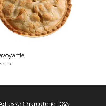
avoyarde
95
€
TTC
Adresse Charcuterie D&S