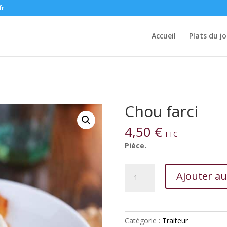
fr
Accueil
Plats du jo
Chou farci
4,50
€
TTC
Pièce.
quantité
Ajouter au
de
Chou
farci
Catégorie :
Traiteur