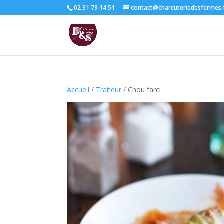
02 31 79 14 51
contact@charcuteriedesfermes.
Accueil
/
Traiteur
/ Chou farci