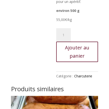
pour un apéritif.
environ 500 g
55,00€/kg
quantité
de
Andouille
Ajouter au
entière
panier
Catégorie :
Charcuterie
Produits similaires