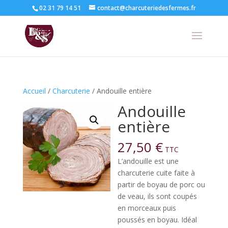
02 31 79 14 51
contact@charcuteriedesfermes.fr
Accueil
/
Charcuterie
/ Andouille entière
Andouille
entière
27,50
€
TTC
L’andouille est une
charcuterie cuite faite à
partir de boyau de porc ou
de veau, ils sont coupés
en morceaux puis
poussés en boyau. Idéal