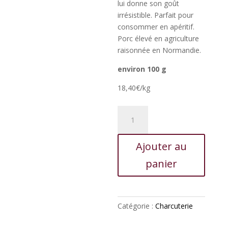
lui donne son goût
irrésistible. Parfait pour
consommer en apéritif.
Porc élevé en agriculture
raisonnée en Normandie.
environ 100 g
18,40€/kg
quantité
de
Saucisson
Ajouter au
à
l'ail
panier
Catégorie :
Charcuterie