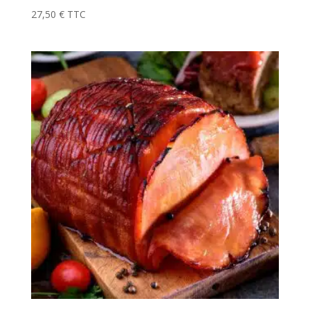
27,50
€
TTC