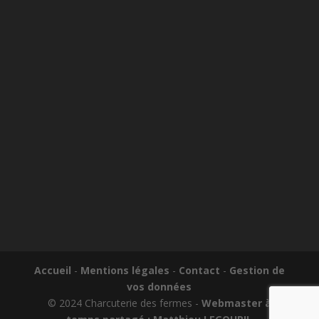
Accueil
-
Mentions légales
-
Contact
-
Gestion de
vos données
© 2024 Charcuterie des fermes -
Webmaster à