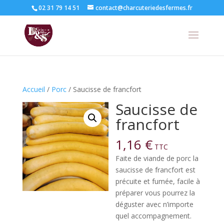
02 31 79 14 51
contact@charcuteriedesfermes.fr
Accueil
/
Porc
/ Saucisse de francfort
Saucisse de
francfort
1,16
€
TTC
Faite de viande de porc la
saucisse de francfort est
précuite et fumée, facile à
préparer vous pourrez la
déguster avec n’importe
quel accompagnement.