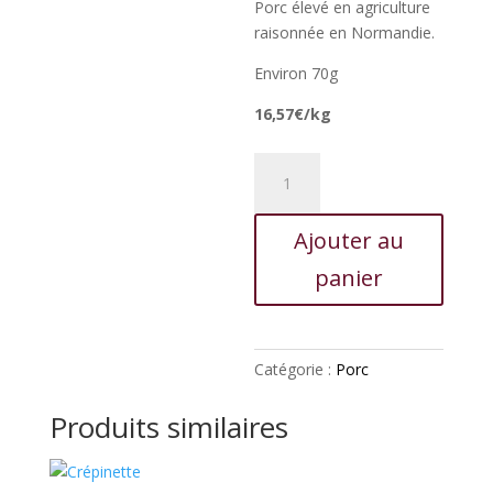
Porc élevé en agriculture
raisonnée en Normandie.
Environ 70g
16,57€/kg
quantité
de
Saucisse
Ajouter au
de
francfort
panier
Catégorie :
Porc
Produits similaires