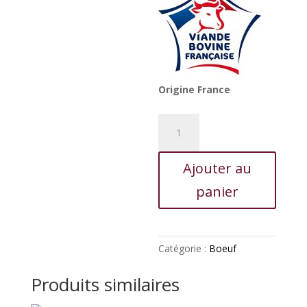
Origine France
quantité
de
Rôti
Ajouter au
de
bœuf
panier
Catégorie :
Boeuf
Produits similaires