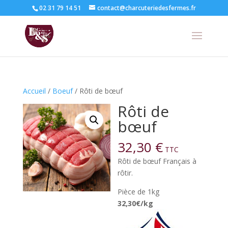
02 31 79 14 51
contact@charcuteriedesfermes.fr
Accueil
/
Boeuf
/ Rôti de bœuf
Rôti de
bœuf
32,30
€
TTC
Rôti de bœuf Français à
rôtir.
Pièce de 1kg
32,30€/kg