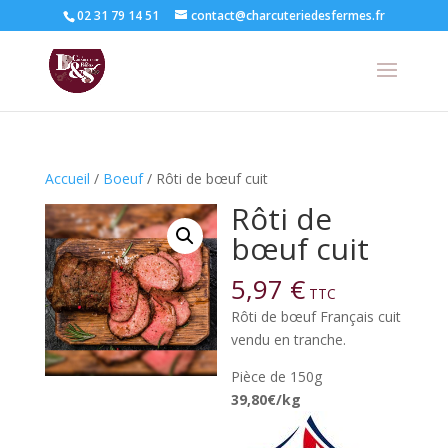
02 31 79 14 51
contact@charcuteriedesfermes.fr
Accueil
/
Boeuf
/ Rôti de bœuf cuit
Rôti de
bœuf cuit
5,97
€
TTC
Rôti de bœuf Français cuit
vendu en tranche.
Pièce de 150g
39,80€/kg