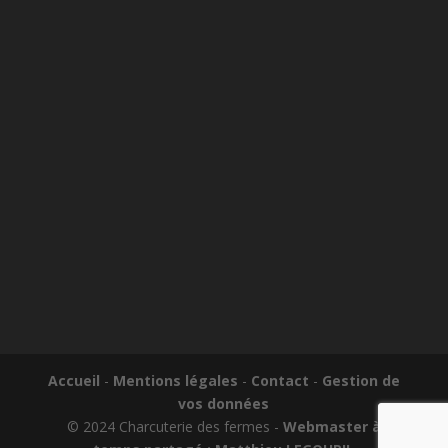
Accueil
-
Mentions légales
-
Contact
-
Gestion de
vos données
© 2024 Charcuterie des fermes -
Webmaster à