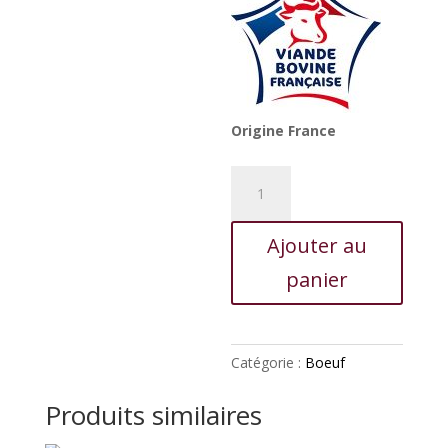
Origine France
quantité
de
Rôti
Ajouter au
de
bœuf
panier
cuit
Catégorie :
Boeuf
Produits similaires