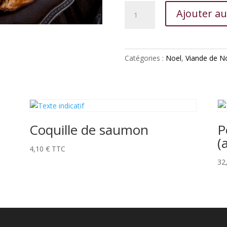
quantité
Ajouter au
de
Pintade
chapon
fermière
Catégories :
Noel
,
Viande de N
le
bocager
(2.7
kg
env)
Coquille de saumon
P
(
4,10
€
TTC
32