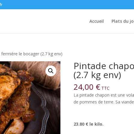
fr
Accueil
Plats du jo
fermière le bocager (2.7 kg env)
Pintade chapo
(2.7 kg env)
24,00
€
TTC
La pintade chapon est une volai
de pommes de terre. Sa viande 
23.80 € le kilo.