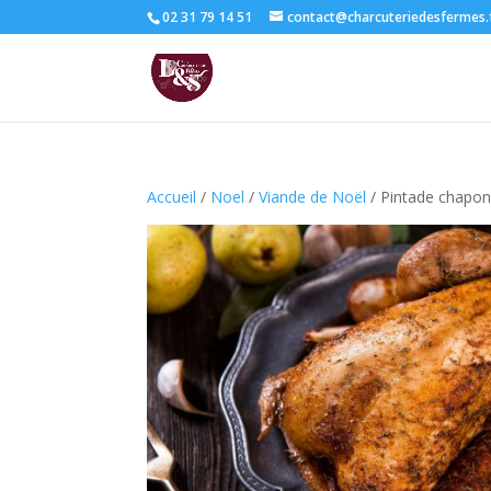
02 31 79 14 51
contact@charcuteriedesfermes.
Accueil
/
Noel
/
Viande de Noël
/ Pintade chapon 