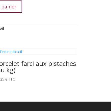
 panier
oël
orcelet farci aux pistaches
au kg)
,25
€
TTC