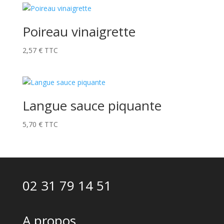
Poireau vinaigrette
2,57
€
TTC
Langue sauce piquante
5,70
€
TTC
02 31 79 14 51
A propos