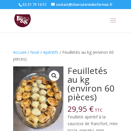
02 31 79 14 51
contact@charcuteriedesfermes.fr
Accueil
/
Noel
/
Apéritifs
/ Feuilletés au kg (environ 60
pièces)
Feuilletés
au kg
(environ 60
pièces)
29,95
€
TTC
Feuilleté apéritif à la
saucisse de francfort, mini
pizza, mergez, mini