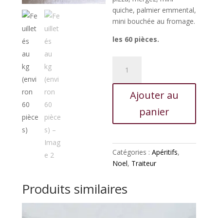
quiche, palmier emmental,
mini bouchée au fromage.
les 60 pièces.
quantité
de
Feuilletés
Ajouter au
au
kg
panier
(environ
60
pièces)
Catégories :
Apéritifs
,
Noel
,
Traiteur
Produits similaires