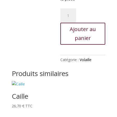
quantité
de
Paupiette
Ajouter au
de
volaille
panier
Catégorie :
Volaille
Produits similaires
Caille
26,70
€
TTC