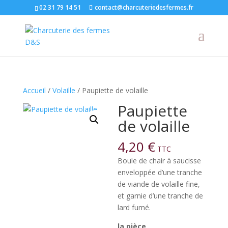
02 31 79 14 51
contact@charcuteriedesfermes.fr
Accueil
/
Volaille
/ Paupiette de volaille
Paupiette
de volaille
4,20
€
TTC
Boule de chair à saucisse
enveloppée d’une tranche
de viande de volaille fine,
et garnie d’une tranche de
lard fumé.
la pièce