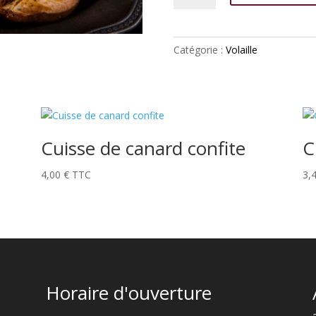
Pintade
rôtie
Catégorie :
Volaille
Cuisse de canard confite
C
4,00
€
TTC
3,
Horaire d'ouverture