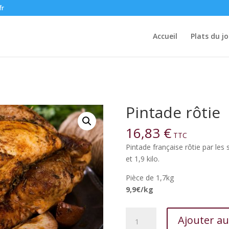
fr
Accueil
Plats du jo
Pintade rôtie
16,83
€
TTC
Pintade française rôtie par les
et 1,9 kilo.
Pièce de 1,7kg
9,9€/kg
quantité
Ajouter au
de