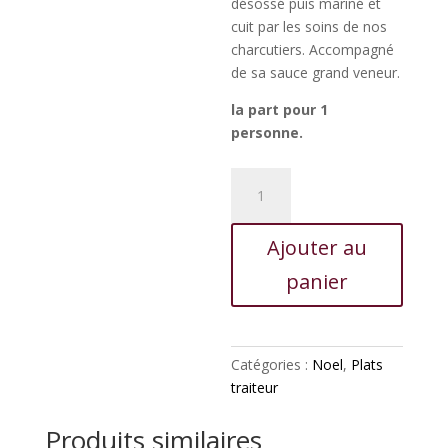
désossé puis mariné et
cuit par les soins de nos
charcutiers. Accompagné
de sa sauce grand veneur.
la part pour 1
personne.
quantité
de
Gigue
Ajouter au
de
chevreuil
panier
sauce
grand
veneur
Catégories :
Noel
,
Plats
traiteur
Produits similaires