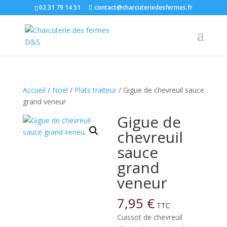
02 31 79 14 51
contact@charcuteriedesfermes.fr
Accueil
/
Noel
/
Plats traiteur
/ Gigue de chevreuil sauce
grand veneur
Gigue de
chevreuil
sauce
grand
veneur
7,95
€
TTC
Cuissot de chevreuil