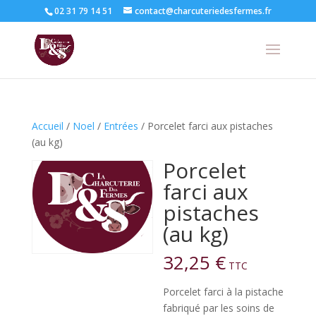
02 31 79 14 51
contact@charcuteriedesfermes.fr
Accueil
/
Noel
/
Entrées
/ Porcelet farci aux pistaches
(au kg)
Porcelet
farci aux
pistaches
(au kg)
32,25
€
TTC
Porcelet farci à la pistache
fabriqué par les soins de