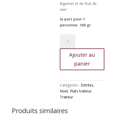
légumes et de fruit de
mer.
la part pour 1
personne. 160 gr
quantité
de
Bouchée
Ajouter au
aux
fruits
panier
de
mer
Catégories :
Entrées
,
Noel
,
Plats traiteur
,
Traiteur
Produits similaires