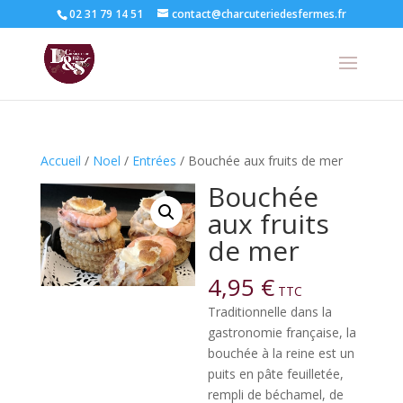
02 31 79 14 51
contact@charcuteriedesfermes.fr
Accueil
/
Noel
/
Entrées
/ Bouchée aux fruits de mer
Bouchée
aux fruits
de mer
4,95
€
TTC
Traditionnelle dans la
gastronomie française, la
bouchée à la reine est un
puits en pâte feuilletée,
rempli de béchamel, de