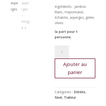
Ingrédients : jambon
blanc, mayonnaise,
échalote, asperges, gelée,
olives
la part pour 1
personne.
quantité
de
Aiguillette
Ajouter au
aux
asperges
panier
Catégories :
Entrées
,
Noel
,
Traiteur