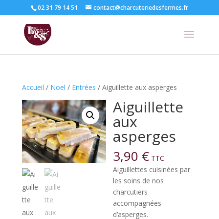
02 31 79 14 51
contact@charcuteriedesfermes.fr
Accueil
/
Noel
/
Entrées
/ Aiguillette aux asperges
Aiguillette
aux
asperges
3,90
€
TTC
Aiguillettes cuisinées par
les soins de nos
charcutiers
accompagnées
d’asperges.