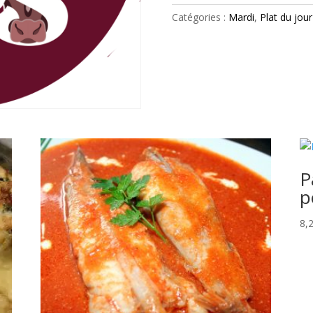
Madère
Catégories :
Mardi
,
Plat du jour
P
p
8,