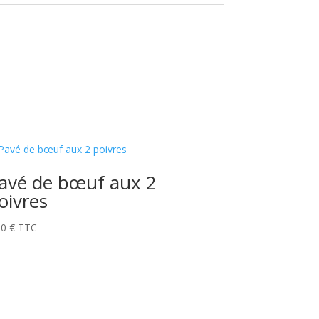
avé de bœuf aux 2
oivres
20
€
TTC