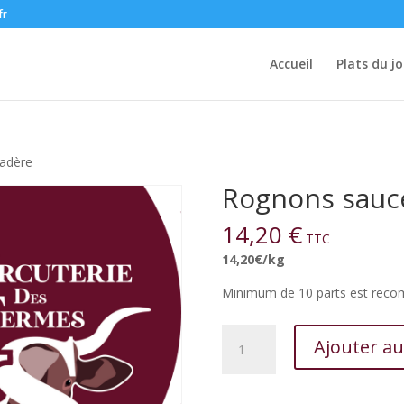
fr
Accueil
Plats du jo
adère
Rognons sauc
14,20
€
TTC
14,20€/kg
Minimum de 10 parts est recomm
quantité
Ajouter au
de
Rognons
sauce