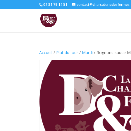
02 31 79 14 51
contact@charcuteriedesfermes.
Accueil
/
Plat du jour
/
Mardi
/ Rognons sauce M