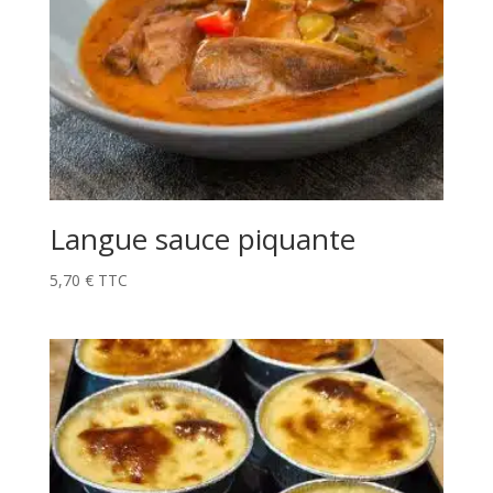
Langue sauce piquante
5,70
€
TTC