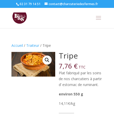
02 31 79 14 51
contact@charcuteriedesfermes.fr
Accueil
/
Traiteur
/ Tripe
Tripe
7,76
€
TTC
Plat fabriqué par les soins
de nos charcutiers à partir
d’ estomac de ruminant.
environ 550 g
14,11€/kg