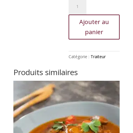
quantité
de
Tripe
Ajouter au
panier
Catégorie :
Traiteur
Produits similaires