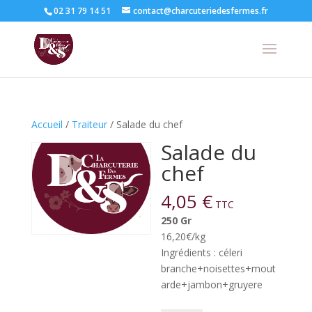
02 31 79 14 51
contact@charcuteriedesfermes.fr
Accueil
/
Traiteur
/ Salade du chef
Salade du
chef
4,05
€
TTC
250 Gr
16,20€/kg
Ingrédients : céleri
branche+noisettes+mout
arde+jambon+gruyere