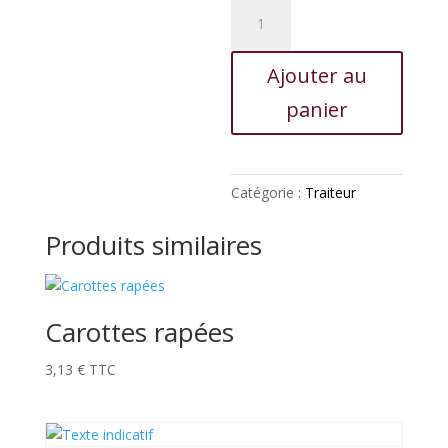
quantité
de
Salade
Ajouter au
du
chef
panier
Catégorie :
Traiteur
Produits similaires
Carottes rapées
3,13
€
TTC