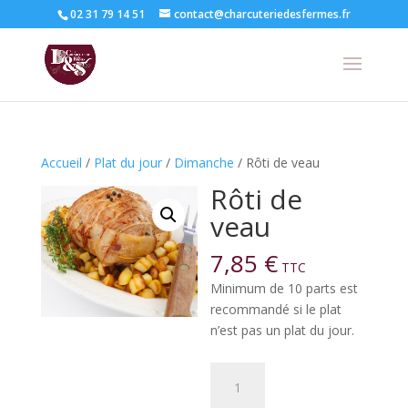
02 31 79 14 51
contact@charcuteriedesfermes.fr
Accueil
/
Plat du jour
/
Dimanche
/ Rôti de veau
Rôti de
veau
7,85
€
TTC
Minimum de 10 parts est
recommandé si le plat
n’est pas un plat du jour.
quantité
de