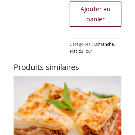
Rôti
Ajouter au
de
veau
panier
Catégories :
Dimanche
,
Plat du jour
Produits similaires