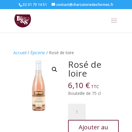
02 31 79 14 51
contact@charcuteriedesfermes.fr
Accueil
/
Épicerie
/ Rosé de loire
Rosé de
loire
6,10
€
TTC
Bouteille de 75 cl
quantité
de
Rosé
Ajouter au
de