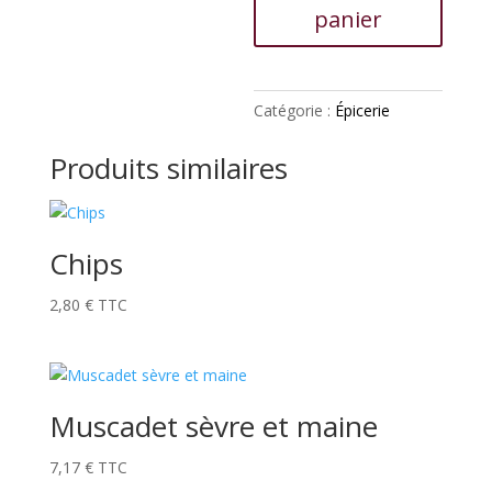
loire
panier
Catégorie :
Épicerie
Produits similaires
Chips
2,80
€
TTC
Muscadet sèvre et maine
7,17
€
TTC