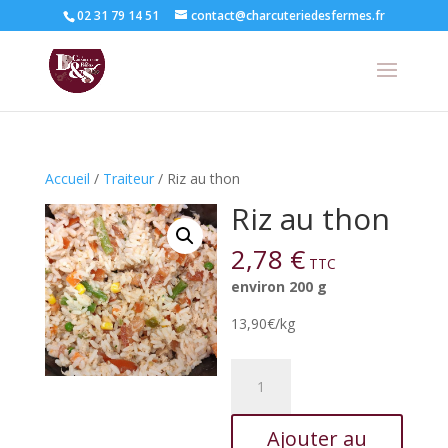
02 31 79 14 51
contact@charcuteriedesfermes.fr
Accueil
/
Traiteur
/ Riz au thon
Riz au thon
2,78
€
TTC
environ 200 g
13,90€/kg
quantité
de
Riz
Ajouter au
au