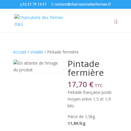
02 31 79 14 51
contact@charcuteriedesfermes.fr
Accueil
/
Volaille
/ Pintade fermière
Pintade
fermière
17,70
€
TTC
Pintade française poids
moyen entre 1,5 et 1,9
kilo.
Pièce de 1,5kg
11,8€/kg