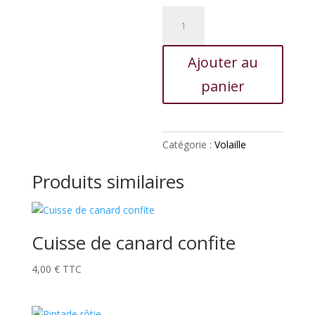
quantité
de
Pintade
Ajouter au
fermière
panier
Catégorie :
Volaille
Produits similaires
Cuisse de canard confite
4,00
€
TTC