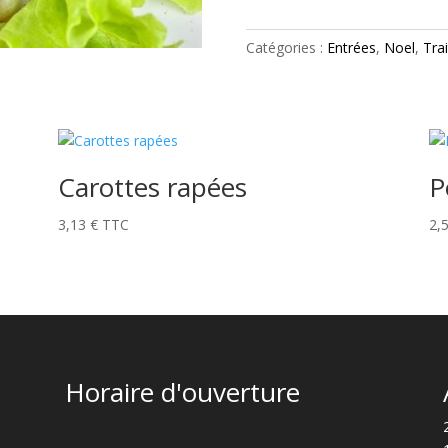
de
sandre
Catégories :
Entrées
,
Noel
,
Tra
au
beurre
blanc
Carottes rapées
P
3,13
€
TTC
2,
Horaire d'ouverture