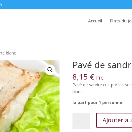
fr
Accueil
Plats du jo
rre blanc
Pavé de sandr
8,15
€
TTC
Pavé de sandre cuit par les so
blanc.
la part pour 1 personne.
quantité
Ajouter au
de
Pavé