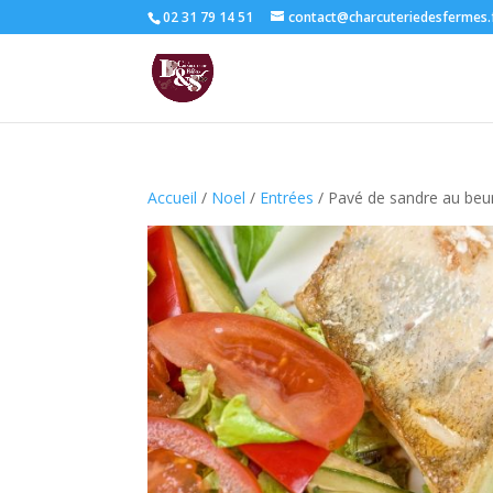
02 31 79 14 51
contact@charcuteriedesfermes.
Accueil
/
Noel
/
Entrées
/ Pavé de sandre au beu