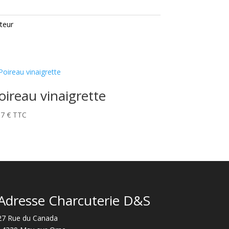
iteur
oireau vinaigrette
57
€
TTC
Adresse Charcuterie D&S
27 Rue du Canada