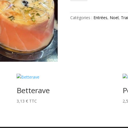
Œuf
norvégien
Catégories :
Entrées
,
Noel
,
Tra
Betterave
P
3,13
€
TTC
2,