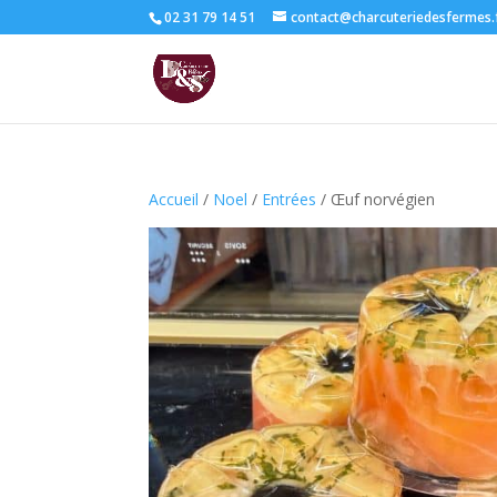
02 31 79 14 51
contact@charcuteriedesfermes.
Accueil
/
Noel
/
Entrées
/ Œuf norvégien