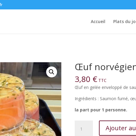
fr
Accueil
Plats du jo
Œuf norvégie
3,80
€
TTC
Œuf en gelée enveloppé de sa
Ingrédients : Saumon fumé, œu
la part pour 1 personne.
quantité
Ajouter au
de