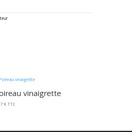
iteur
oireau vinaigrette
57
€
TTC