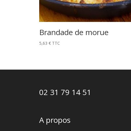
Brandade de morue
5,63
€
TTC
02 31 79 14 51
A propos