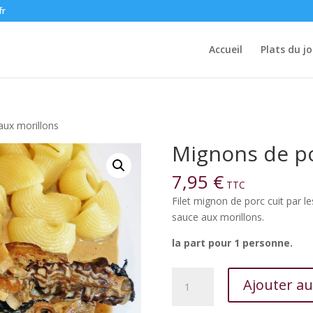
fr
Accueil
Plats du jo
aux morillons
Mignons de po
7,95
€
TTC
Filet mignon de porc cuit par 
sauce aux morillons.
la part pour 1 personne.
quantité
Ajouter au
de
Mignons