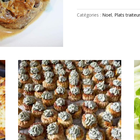
de
porc
Catégories :
Noel
,
Plats traiteu
aux
morillons