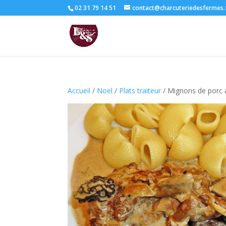
02 31 79 14 51
contact@charcuteriedesfermes.
Accueil
/
Noel
/
Plats traiteur
/ Mignons de porc 