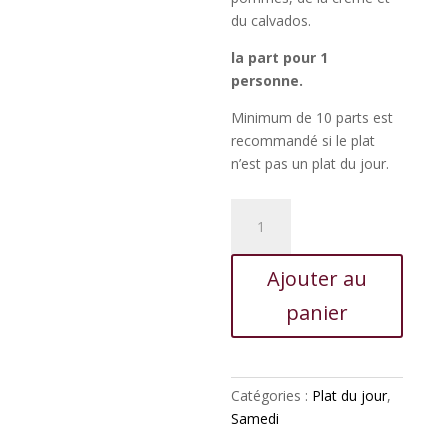
du calvados.
la part pour 1
personne.
Minimum de 10 parts est
recommandé si le plat
n’est pas un plat du jour.
quantité
de
Filet
Ajouter au
mignon
de
panier
porc
à
la
normande
Catégories :
Plat du jour
,
Samedi