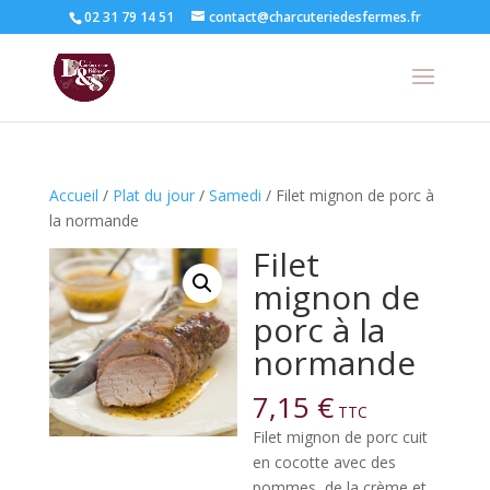
02 31 79 14 51
contact@charcuteriedesfermes.fr
Accueil
/
Plat du jour
/
Samedi
/ Filet mignon de porc à
la normande
Filet
mignon de
porc à la
normande
7,15
€
TTC
Filet mignon de porc cuit
en cocotte avec des
pommes, de la crème et