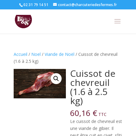
02 31 79 14 51
contact@charcuteriedesfermes.fr
Accueil
/
Noel
/
Viande de Noël
/ Cuissot de chevreuil
(1.6 à 2.5 kg)
Cuissot de
chevreuil
(1.6 à 2.5
kg)
60,16
€
TTC
Le cuissot de chevreuil est
une viande de gibier. Il
peut être cuit en civet, rôti