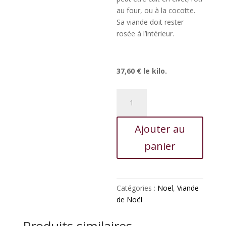
au four, ou à la cocotte.
Sa viande doit rester
rosée à l’intérieur.
37,60 € le kilo.
quantité
de
Cuissot
Ajouter au
de
chevreuil
panier
(1.6
à
2.5
kg)
Catégories :
Noel
,
Viande
de Noël