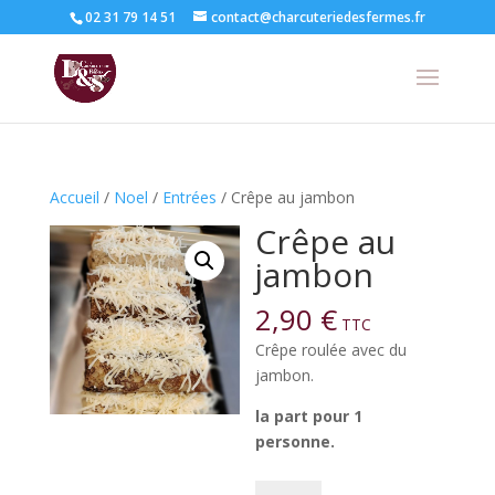
02 31 79 14 51
contact@charcuteriedesfermes.fr
Accueil
/
Noel
/
Entrées
/ Crêpe au jambon
Crêpe au
jambon
2,90
€
TTC
Crêpe roulée avec du
jambon.
la part pour 1
personne.
quantité