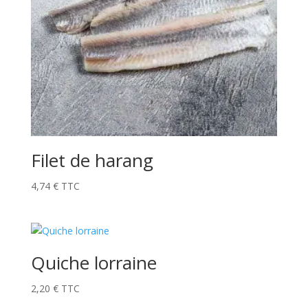
Filet de harang
4,74
€
TTC
Quiche lorraine
2,20
€
TTC