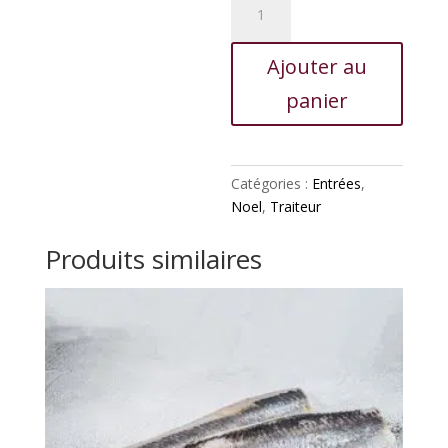
de
Crêpe
Ajouter au
au
jambon
panier
Catégories :
Entrées
,
Noel
,
Traiteur
Produits similaires