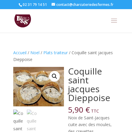
02 31 79 14 51
contact@charcuteriedesfermes.fr
Accueil
/
Noel
/
Plats traiteur
/ Coquille saint jacques
Dieppoise
Coquille
saint
jacques
Dieppoise
5,90
€
TTC
Noix de Saint-Jacques
cuite avec des moules,
des crevettes.