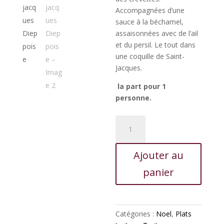
Accompagnées d’une
sauce à la béchamel,
assaisonnées avec de l’ail
et du persil. Le tout dans
une coquille de Saint-
Jacques.
la part pour 1
personne.
quantité
de
Coquille
Ajouter au
saint
jacques
panier
Dieppoise
Catégories :
Noel
,
Plats