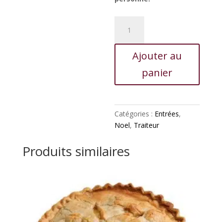
quantité
de
Coquille
Ajouter au
de
crabe
panier
Catégories :
Entrées
,
Noel
,
Traiteur
Produits similaires