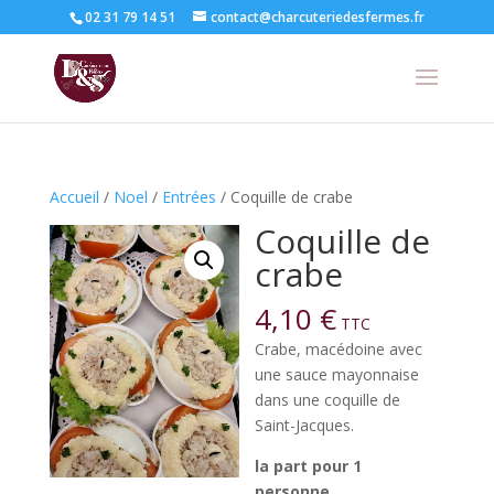
02 31 79 14 51
contact@charcuteriedesfermes.fr
Accueil
/
Noel
/
Entrées
/ Coquille de crabe
Coquille de
crabe
4,10
€
TTC
Crabe, macédoine avec
une sauce mayonnaise
dans une coquille de
Saint-Jacques.
la part pour 1
personne.