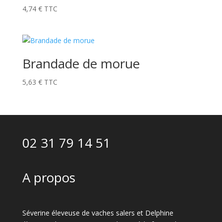
4,74
€
TTC
Brandade de morue
5,63
€
TTC
02 31 79 14 51
A propos
Séverine éleveuse de vaches salers et Delphine