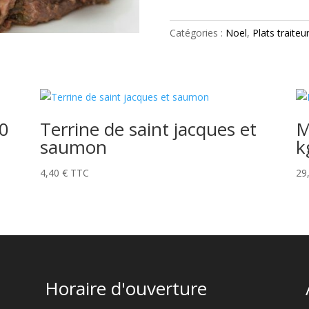
de
marcassin
Catégories :
Noel
,
Plats traiteu
60
Terrine de saint jacques et
M
saumon
k
4,40
€
TTC
29
Horaire d'ouverture