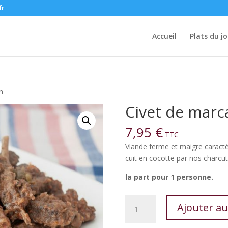
fr
Accueil
Plats du jo
n
Civet de marc
7,95
€
TTC
Viande ferme et maigre caracté
cuit en cocotte par nos charcut
la part pour 1 personne.
quantité
Ajouter au
de
Civet