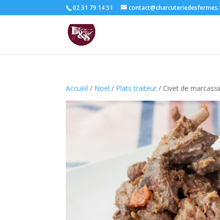
02 31 79 14 51
contact@charcuteriedesfermes.
Accueil
/
Noel
/
Plats traiteur
/ Civet de marcassi