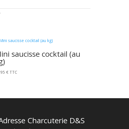
r
ini saucisse cocktail (au
g)
,95
€
TTC
Adresse Charcuterie D&S