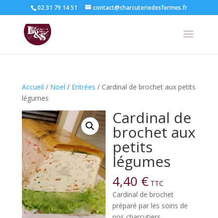
02 31 79 14 51
contact@charcuteriedesfermes.fr
Accueil
/
Noel
/
Entrées
/ Cardinal de brochet aux petits
légumes
Cardinal de
brochet aux
petits
légumes
4,40
€
TTC
Cardinal de brochet
préparé par les soins de
nos charcutiers