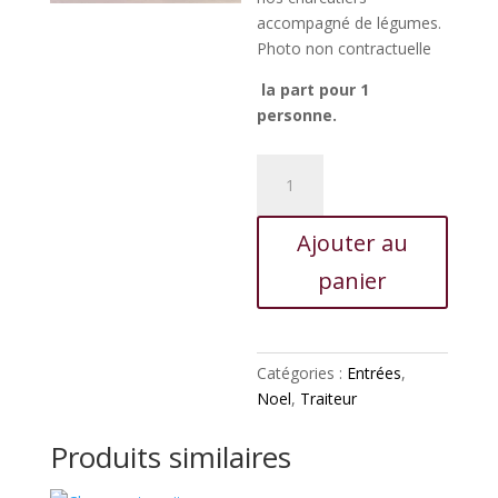
accompagné de légumes.
Photo non contractuelle
la part pour 1
personne.
quantité
de
Cardinal
Ajouter au
de
brochet
panier
aux
petits
légumes
Catégories :
Entrées
,
Noel
,
Traiteur
Produits similaires