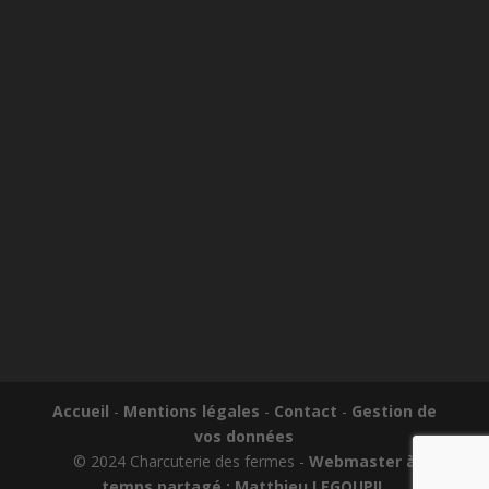
Accueil
-
Mentions légales
-
Contact
-
Gestion de
vos données
© 2024 Charcuterie des fermes -
Webmaster à
temps partagé : Matthieu LEGOUPIL