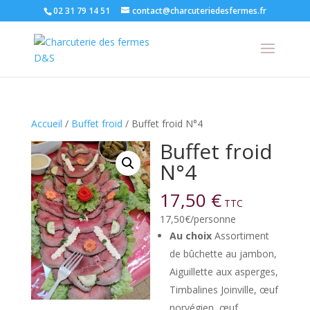
02 31 79 14 51
contact@charcuteriedesfermes.fr
Accueil
/
Buffet froid
/ Buffet froid N°4
Buffet froid
N°4
17,50
€
TTC
17,50€/personne
Au choix
Assortiment
de bûchette au jambon,
Aiguillette aux asperges,
Timbalines Joinville, œuf
norvégien, œuf