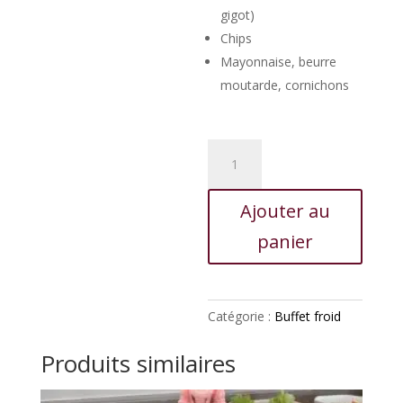
gigot)
Chips
Mayonnaise, beurre
moutarde, cornichons
quantité
de
Buffet
Ajouter au
froid
N°4
panier
Catégorie :
Buffet froid
Produits similaires