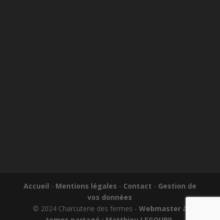
Accueil
-
Mentions légales
-
Contact
-
Gestion de
vos données
© 2024 Charcuterie des fermes -
Webmaster à
temps partagé : Matthieu LEGOUPIL